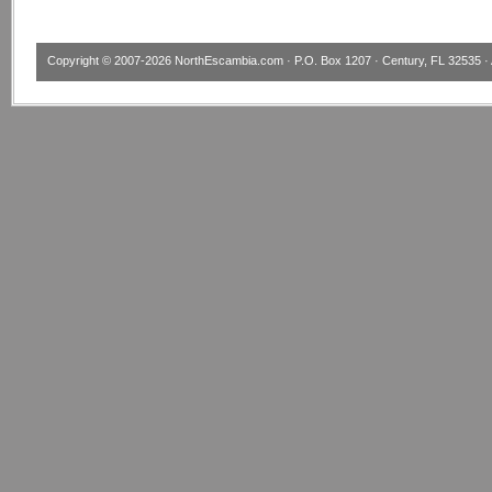
Copyright © 2007-2026
NorthEscambia.com
· P.O. Box 1207 · Century, FL 32535 · 